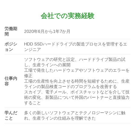
会社での実務経験
労働期
2020年6月から1年7か月
間
ポジシ
HDD SSDハードドライブの製造プロセスを管理するエ
ョン
ンジニア
ソフトウェアの研究と設定、ハードドライブ製品の試
し、生産ラインへの展開
工場で発生したハードウェアやソフトウェアのエラーを
修正
仕事内
工場の生産性を向上させる時間を短縮するために、生産
容
ラインの製品検査コードのプログラムを改善する
スカイプ、電子メール、ボイスチャットなどを介して技
術の変化、新製品について外国のパートナーと直接協力
すること
学んだ
多くの新しいソフトウェアとテクノロジーマシンに触
こと
れ、生産ラインの仕組みを理解できた