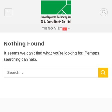
Skip
to
content
TIẾNG VIỆT
Nothing Found
It seems we can’t find what you’re looking for. Perhaps
searching can help.