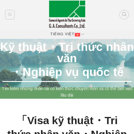
Skip
to
content
TIẾNG VIỆT
Kỹ thuật・Tri thức nhân
văn
・Nghiệp vụ quốc tế
Tìm kiếm những nhân tài có kiến ​​thức chuyên môn và có thể làm việc
lâu dài
「Visa kỹ thuật・Tri