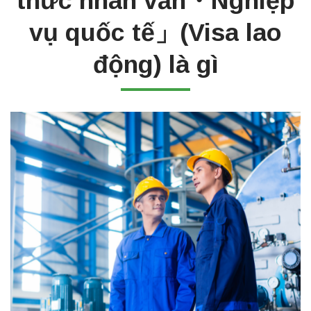
thức nhân văn・Nghiệp
vụ quốc tế」(Visa lao
động) là gì